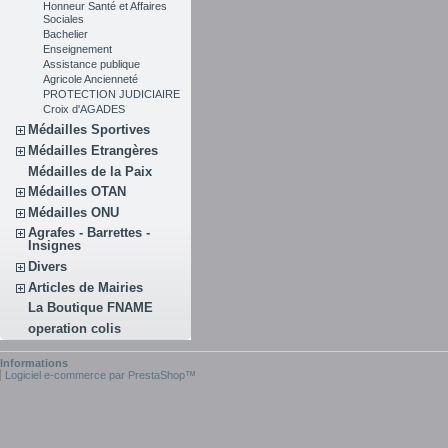
Honneur Santé et Affaires
Sociales
Bachelier
Enseignement
Assistance publique
Agricole Ancienneté
PROTECTION JUDICIAIRE
Croix d'AGADES
Médailles Sportives
Médailles Etrangères
Médailles de la Paix
Médailles OTAN
Médailles ONU
Agrafes - Barrettes -
Insignes
Divers
Articles de Mairies
La Boutique FNAME
operation colis
Informations
Logiciel e-commerce par PrestaShop™