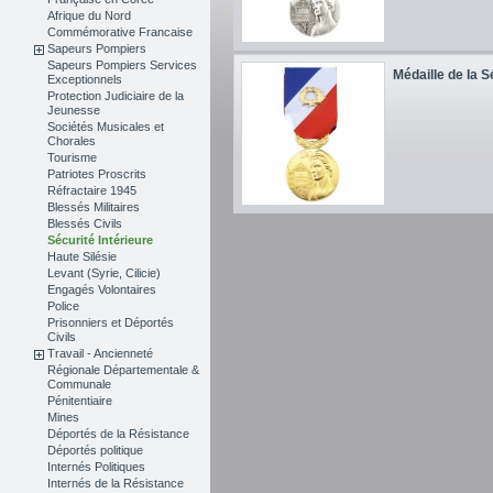
Afrique du Nord
Commémorative Francaise
Sapeurs Pompiers
Sapeurs Pompiers Services
Médaille de la Sé
Exceptionnels
Protection Judiciaire de la
Jeunesse
Sociétés Musicales et
Chorales
Tourisme
Patriotes Proscrits
Réfractaire 1945
Blessés Militaires
Blessés Civils
Sécurité Intérieure
Haute Silésie
Levant (Syrie, Cilicie)
Engagés Volontaires
Police
Prisonniers et Déportés
Civils
Travail - Ancienneté
Régionale Départementale &
Communale
Pénitentiaire
Mines
Déportés de la Résistance
Déportés politique
Internés Politiques
Internés de la Résistance