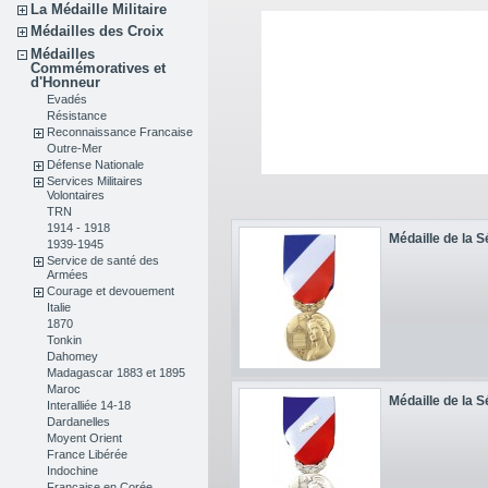
La Médaille Militaire
Médailles des Croix
Médailles
Commémoratives et
d'Honneur
Evadés
Résistance
Reconnaissance Francaise
Outre-Mer
Défense Nationale
Services Militaires
Volontaires
TRN
1914 - 1918
Médaille de la Sé
1939-1945
Service de santé des
Armées
Courage et devouement
Italie
1870
Tonkin
Dahomey
Madagascar 1883 et 1895
Maroc
Médaille de la Sé
Interalliée 14-18
Dardanelles
Moyent Orient
France Libérée
Indochine
Française en Corée