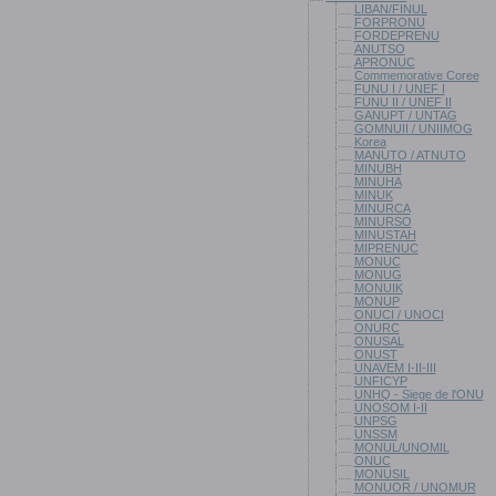
LIBAN/FINUL
FORPRONU
FORDEPRENU
ANUTSO
APRONUC
Commemorative Coree
FUNU I / UNEF I
FUNU II / UNEF II
GANUPT / UNTAG
GOMNUII / UNIIMOG
Korea
MANUTO / ATNUTO
MINUBH
MINUHA
MINUK
MINURCA
MINURSO
MINUSTAH
MIPRENUC
MONUC
MONUG
MONUIK
MONUP
ONUCI / UNOCI
ONURC
ONUSAL
ONUST
UNAVEM I-II-III
UNFICYP
UNHQ - Siege de l'ONU
UNOSOM I-II
UNPSG
UNSSM
MONUL/UNOMIL
ONUC
MONUSIL
MONUOR / UNOMUR