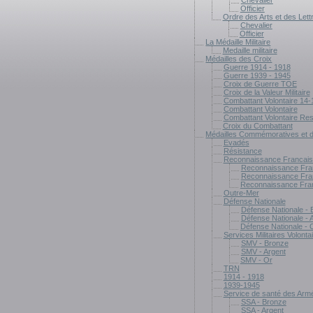
Chevalier
Officier
Ordre des Arts et des Lett
Chevalier
Officier
La Médaille Militaire
Medaille militaire
Médailles des Croix
Guerre 1914 - 1918
Guerre 1939 - 1945
Croix de Guerre TOE
Croix de la Valeur Militaire
Combattant Volontaire 14-
Combattant Volontaire
Combattant Volontaire Res
Croix du Combattant
Médailles Commémoratives et 
Evadés
Résistance
Reconnaissance Francais
Reconnaissance Fra
Reconnaissance Fran
Reconnaissance Fra
Outre-Mer
Défense Nationale
Défense Nationale - 
Défense Nationale - 
Défense Nationale - 
Services Militaires Volonta
SMV - Bronze
SMV - Argent
SMV - Or
TRN
1914 - 1918
1939-1945
Service de santé des Arm
SSA - Bronze
SSA - Argent