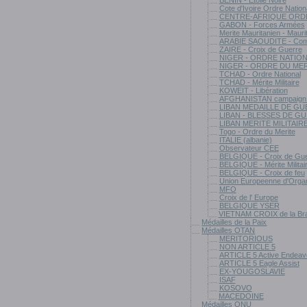
BENIN - Etoile Noire
Cote d'Ivoire Ordre Nation
CENTRE-AFRIQUE ORD
GABON - Forces Armées
Merite Mauritanien - Mauri
ARABIE SAOUDITE - Comm
ZAIRE - Croix de Guerre
NIGER - ORDRE NATIO
NIGER - ORDRE DU ME
TCHAD - Ordre National
TCHAD - Mérite Militaire
KOWEIT - Libération
AFGHANISTAN campaign 
LIBAN MEDAILLE DE G
LIBAN - BLESSES DE G
LIBAN MERITE MILITAIR
Togo - Ordre du Merite
ITALIE (albanie)
Observateur CEE
BELGIQUE - Croix de Gue
BELGIQUE - Mérite Militai
BELGIQUE - Croix de feu
Union Europeenne d'Organ
MFO
Croix de l' Europe
BELGIQUE YSER
VIETNAM CROIX de la Br
Médailles de la Paix
Médailles OTAN
MERITORIOUS
NON ARTICLE 5
ARTICLE 5 Active Endeav
ARTICLE 5 Eagle Assist
EX-YOUGOSLAVIE
ISAF
KOSOVO
MACEDOINE
Médailles ONU