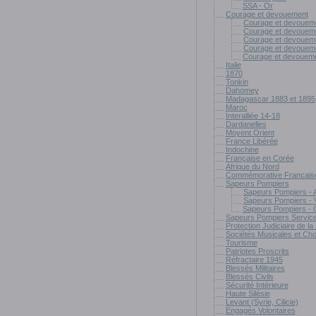
SSA - Or
Courage et devouement
Courage et devoueme
Courage et devoueme
Courage et devoueme
Courage et devoueme
Courage et devoueme
Italie
1870
Tonkin
Dahomey
Madagascar 1883 et 1895
Maroc
Interalliée 14-18
Dardanelles
Moyent Orient
France Libérée
Indochine
Française en Corée
Afrique du Nord
Commémorative Francais
Sapeurs Pompiers
Sapeurs Pompiers - 
Sapeurs Pompiers - 
Sapeurs Pompiers - 
Sapeurs Pompiers Service
Protection Judiciaire de l
Sociétés Musicales et Cho
Tourisme
Patriotes Proscrits
Réfractaire 1945
Blessés Militaires
Blessés Civils
Sécurité Intérieure
Haute Silésie
Levant (Syrie, Cilicie)
Engagés Volontaires