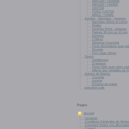
MINUAR / UNAMIR
MINUEE / UNMEE
UNYOM
FSNU / UNTEA
MINUL / UNMIL
Agrafes - Barrettes - Insignes
Barrettes 40mm et 13mm
Etoiles
Insignes Porte - drapeau
Palmes 36 mm ou 10 mm
Insignes
Chiffres
Nimegue Couronne
Porte décorations pour mé
Rosette
Fixe ruban 16mm
Divers
Habillement
Drapeaux
Porte Clefs avec jeton ca
Affiche des médailles de l
Articles de Mairies
Cocarde
Insigne
Echarpe de mairie
operation colis
Pages
Accueil
Livraison
Conditions Générales de Vente
Comment choisir vos décorations
Contact