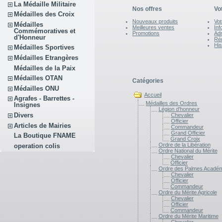
La Médaille Militaire
Nos offres
Vo
Médailles des Croix
Nouveaux produits
Vo
Médailles
Meilleures ventes
Inf
Commémoratives et
Promotions
Ad
d'Honneur
Ré
Hi
Médailles Sportives
Médailles Etrangères
Médailles de la Paix
Médailles OTAN
Catégories
Médailles ONU
Accueil
Agrafes - Barrettes -
Médailles des Ordres
Insignes
Légion d'honneur
Divers
Chevalier
Officier
Articles de Mairies
Commandeur
Grand Officier
La Boutique FNAME
Grand Croix
Ordre de la Libération
operation colis
Ordre National du Mérite
Chevalier
Officier
Ordre des Palmes Acadé
Chevalier
Officier
Commandeur
Ordre du Mérite Agricole
Chevalier
Officier
Commandeur
Ordre du Mérite Maritime