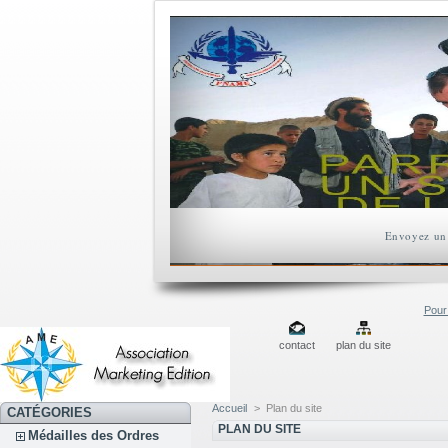
Envoyez un 
Pour 
contact
plan du site
Accueil
>
Plan du site
CATÉGORIES
PLAN DU SITE
Médailles des Ordres