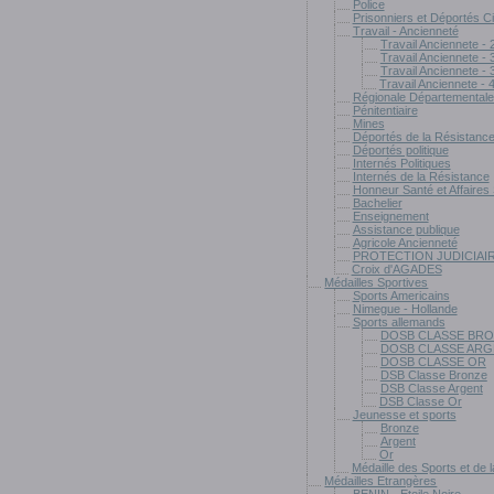
Police
Prisonniers et Déportés Ci
Travail - Ancienneté
Travail Anciennete -
Travail Anciennete -
Travail Anciennete -
Travail Anciennete - 
Régionale Départemental
Pénitentiaire
Mines
Déportés de la Résistanc
Déportés politique
Internés Politiques
Internés de la Résistance
Honneur Santé et Affaires
Bachelier
Enseignement
Assistance publique
Agricole Ancienneté
PROTECTION JUDICIAI
Croix d'AGADES
Médailles Sportives
Sports Americains
Nimegue - Hollande
Sports allemands
DOSB CLASSE BR
DOSB CLASSE AR
DOSB CLASSE OR
DSB Classe Bronze
DSB Classe Argent
DSB Classe Or
Jeunesse et sports
Bronze
Argent
Or
Médaille des Sports et de l
Médailles Etrangères