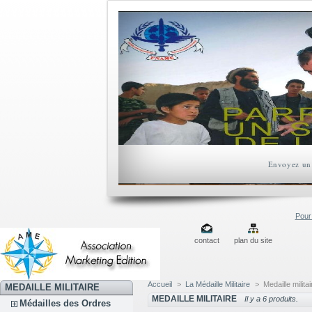
Envoyez un 
Pour 
contact
plan du site
Accueil
>
La Médaille Militaire
>
Medaille militai
MEDAILLE MILITAIRE
MEDAILLE MILITAIRE
Il y a 6 produits.
Médailles des Ordres