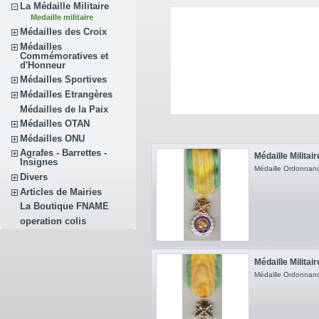
La Médaille Militaire
Medaille militaire
Médailles des Croix
Médailles
Commémoratives et
d'Honneur
Médailles Sportives
Médailles Etrangères
Médailles de la Paix
Médailles OTAN
Médailles ONU
Agrafes - Barrettes -
Médaille Militai
Insignes
Médaille Ordonnanc
Divers
Articles de Mairies
La Boutique FNAME
operation colis
Médaille Militai
Médaille Ordonnan