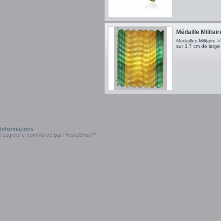
Médaille Militair
Medailles Militaire
sur 3.7 cm de large
Informations
Logiciel e-commerce par PrestaShop™