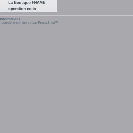
La Boutique FNAME
operation colis
Informations
Logiciel e-commerce par PrestaShop™