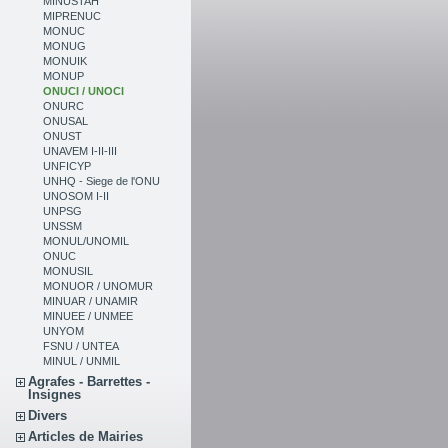
MINUSTAH
MIPRENUC
MONUC
MONUG
MONUIK
MONUP
ONUCI / UNOCI
ONURC
ONUSAL
ONUST
UNAVEM I-II-III
UNFICYP
UNHQ - Siege de l'ONU
UNOSOM I-II
UNPSG
UNSSM
MONUL/UNOMIL
ONUC
MONUSIL
MONUOR / UNOMUR
MINUAR / UNAMIR
MINUEE / UNMEE
UNYOM
FSNU / UNTEA
MINUL / UNMIL
Agrafes - Barrettes -
Insignes
Divers
Articles de Mairies