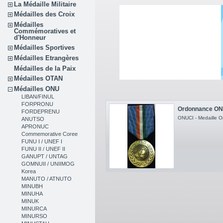
La Médaille Militaire
Médailles des Croix
Médailles
Commémoratives et
d'Honneur
Médailles Sportives
Médailles Etrangères
Médailles de la Paix
Médailles OTAN
Médailles ONU
LIBAN/FINUL
FORPRONU
Ordonnance ON
FORDEPRENU
ONUCI - Medaille O
ANUTSO
APRONUC
Commemorative Coree
FUNU I / UNEF I
FUNU II / UNEF II
GANUPT / UNTAG
GOMNUII / UNIIMOG
Korea
MANUTO / ATNUTO
MINUBH
MINUHA
MINUK
MINURCA
MINURSO