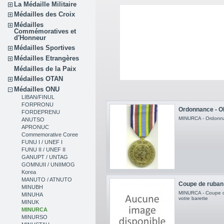
La Médaille Militaire
Médailles des Croix
Médailles
Commémoratives et
d'Honneur
Médailles Sportives
Médailles Etrangères
Médailles de la Paix
Médailles OTAN
Médailles ONU
LIBAN/FINUL
FORPRONU
Ordonnance - 
FORDEPRENU
MINURCA - Ordonn
ANUTSO
APRONUC
Commemorative Coree
FUNU I / UNEF I
FUNU II / UNEF II
GANUPT / UNTAG
GOMNUII / UNIIMOG
Korea
MANUTO / ATNUTO
Coupe de ruban
MINUBH
MINURCA - Coupe d
MINUHA
votre barette
MINUK
MINURCA
MINURSO