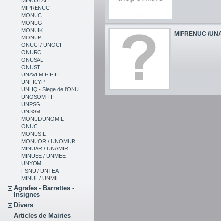
MINUSTAH
MIPRENUC
MONUC
MONUG
MONUIK
MIPRENUC /UNAM
MONUP
ONUCI / UNOCI
ONURC
ONUSAL
ONUST
UNAVEM I-II-III
UNFICYP
UNHQ - Siege de l'ONU
UNOSOM I-II
UNPSG
UNSSM
MONUL/UNOMIL
ONUC
MONUSIL
MONUOR / UNOMUR
MINUAR / UNAMIR
MINUEE / UNMEE
UNYOM
FSNU / UNTEA
MINUL / UNMIL
Agrafes - Barrettes -
Insignes
Divers
Articles de Mairies