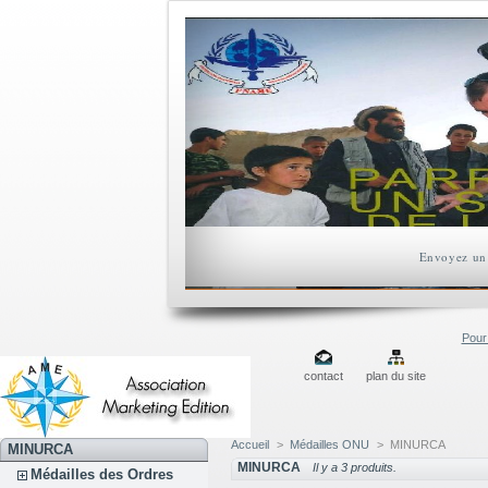
Envoyez un 
Pour 
contact
plan du site
Accueil
>
Médailles ONU
>
MINURCA
MINURCA
MINURCA
Il y a 3 produits.
Médailles des Ordres