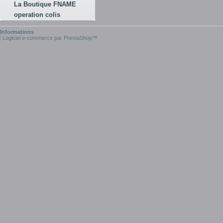
La Boutique FNAME
operation colis
Informations
Logiciel e-commerce par PrestaShop™