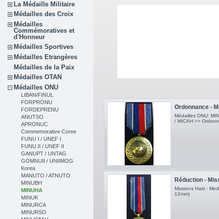
La Médaille Militaire
Médailles des Croix
Médailles
Commémoratives et
d'Honneur
Médailles Sportives
Médailles Etrangères
Médailles de la Paix
Médailles OTAN
Médailles ONU
LIBAN/FINUL
FORPRONU
Ordonnance - Mi
FORDEPRENU
Médailles ONU: M
ANUTSO
/ MICAH >> Ordonn
APRONUC
Commemorative Coree
FUNU I / UNEF I
FUNU II / UNEF II
GANUPT / UNTAG
GOMNUII / UNIIMOG
Korea
MANUTO / ATNUTO
Réduction - Miss
MINUBH
Missions Haiti - Med
MINUHA
12mm)
MINUK
MINURCA
MINURSO