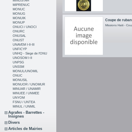
MINUSTAH
MIPRENUC
MONUC
MONUG
MONUIK
Coupe de ruban d
MONUP
Missions Haiti - Co
ONUCI / UNOCI
ONURC
ONUSAL
ONUST
UNAVEM I-II-III
UNFICYP
UNHQ - Siege de l'ONU
UNOSOM I-II
UNPSG
UNSSM
MONUL/UNOMIL
ONUC
MONUSIL
MONUOR / UNOMUR
MINUAR / UNAMIR
MINUEE / UNMEE
UNYOM
FSNU / UNTEA
MINUL / UNMIL
Agrafes - Barrettes -
Insignes
Divers
Articles de Mairies