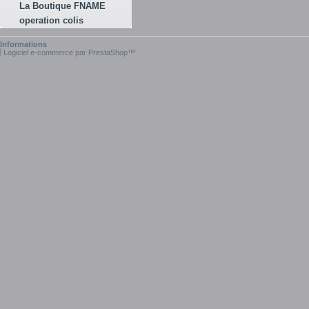
La Boutique FNAME
operation colis
Informations
Logiciel e-commerce par PrestaShop™