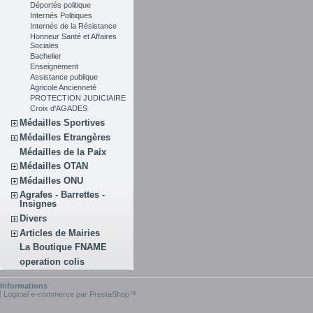
Déportés politique
Internés Politiques
Internés de la Résistance
Honneur Santé et Affaires
Sociales
Bachelier
Enseignement
Assistance publique
Agricole Ancienneté
PROTECTION JUDICIAIRE
Croix d'AGADES
Médailles Sportives
Médailles Etrangères
Médailles de la Paix
Médailles OTAN
Médailles ONU
Agrafes - Barrettes -
Insignes
Divers
Articles de Mairies
La Boutique FNAME
operation colis
Informations
Logiciel e-commerce par PrestaShop™