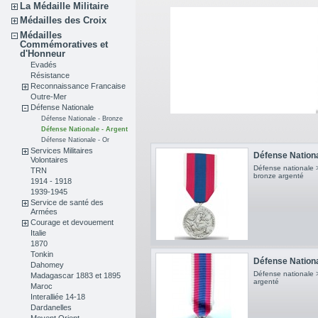
La Médaille Militaire
Médailles des Croix
Médailles
Commémoratives et
d'Honneur
Evadés
Résistance
Reconnaissance Francaise
Outre-Mer
Défense Nationale
Défense Nationale - Bronze
Défense Nationale - Argent
Défense Nationale - Or
Services Militaires
Défense Nationa
Volontaires
Défense nationale 
TRN
bronze argenté
1914 - 1918
1939-1945
Service de santé des
Armées
Courage et devouement
Italie
1870
Tonkin
Défense National
Dahomey
Défense nationale 
Madagascar 1883 et 1895
argenté
Maroc
Interalliée 14-18
Dardanelles
Moyent Orient