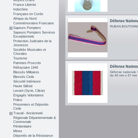
France Libérée
Indochine
Française en Corée
Afrique du Nord
Défense National
Commémorative Francaise
RUBAN BOUTONNI
Sapeurs Pompiers
Sapeurs Pompiers Services
Exceptionnels
Protection Judiciaire de la
Jeunesse
Sociétés Musicales et
Chorales
Tourisme
Patriotes Proscrits
Défense Nationa
Réfractaire 1945
Blessés Militaires
Défense nationale 
de 40 mm x 37 mm p
Blessés Civils
Sécurité Intérieure
Haute Silésie
Levant (Syrie, Cilicie)
Engagés Volontaires
Police
Prisonniers et Déportés
Civils
Travail - Ancienneté
Régionale Départementale &
Communale
Pénitentiaire
Mines
Déportés de la Résistance