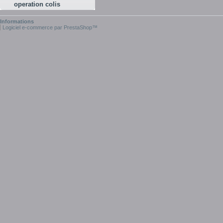
operation colis
Informations
Logiciel e-commerce par PrestaShop™