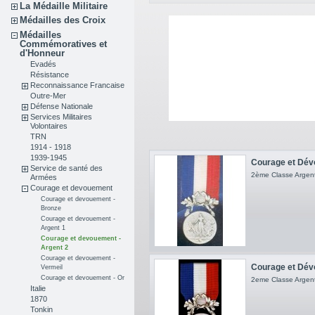
La Médaille Militaire
Médailles des Croix
Médailles
Commémoratives et
d'Honneur
Evadés
Résistance
Reconnaissance Francaise
Outre-Mer
Défense Nationale
Services Militaires
Volontaires
TRN
1914 - 1918
1939-1945
Courage et Dév
Service de santé des
2ème Classe Argen
Armées
Courage et devouement
Courage et devouement -
Bronze
Courage et devouement -
Argent 1
Courage et devouement -
Argent 2
Courage et devouement -
Courage et Dév
Vermeil
Courage et devouement - Or
2eme Classe Argen
Italie
1870
Tonkin