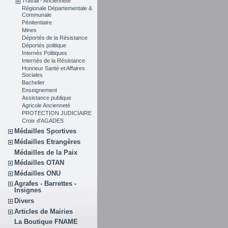
Travail - Ancienneté
Régionale Départementale &
Communale
Pénitentiaire
Mines
Déportés de la Résistance
Déportés politique
Internés Politiques
Internés de la Résistance
Honneur Santé et Affaires
Sociales
Bachelier
Enseignement
Assistance publique
Agricole Ancienneté
PROTECTION JUDICIAIRE
Croix d'AGADES
Médailles Sportives
Médailles Etrangères
Médailles de la Paix
Médailles OTAN
Médailles ONU
Agrafes - Barrettes -
Insignes
Divers
Articles de Mairies
La Boutique FNAME