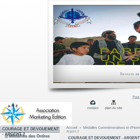
Envoyez un 
Pour 
contact
plan du site
Accueil
>
Médailles Commémoratives et d'Hon
COURAGE ET DEVOUEMENT
Argent 2
- ARGENT 2
Médailles des Ordres
COURAGE ET DEVOUEMENT - ARGENT