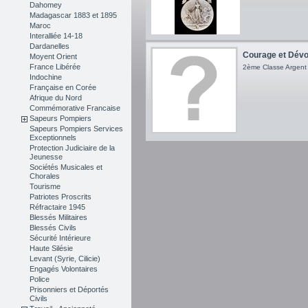
Dahomey
Madagascar 1883 et 1895
Maroc
Interalliée 14-18
Dardanelles
Courage et Dévo
Moyent Orient
France Libérée
2ème Classe Argent
Indochine
Française en Corée
Afrique du Nord
Commémorative Francaise
Sapeurs Pompiers
Sapeurs Pompiers Services
Exceptionnels
Protection Judiciaire de la
Jeunesse
Sociétés Musicales et
Chorales
Tourisme
Patriotes Proscrits
Réfractaire 1945
Blessés Militaires
Blessés Civils
Sécurité Intérieure
Haute Silésie
Levant (Syrie, Cilicie)
Engagés Volontaires
Police
Prisonniers et Déportés
Civils