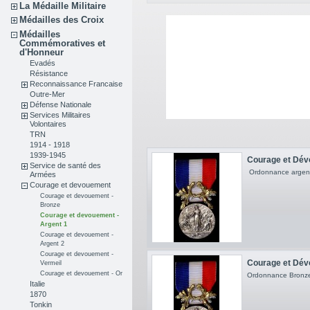
La Médaille Militaire
Médailles des Croix
Médailles
Commémoratives et
d'Honneur
Evadés
Résistance
Reconnaissance Francaise
Outre-Mer
Défense Nationale
Services Militaires
Volontaires
TRN
1914 - 1918
1939-1945
Courage et Dévo
Service de santé des
Ordonnance argen
Armées
Courage et devouement
Courage et devouement -
Bronze
Courage et devouement -
Argent 1
Courage et devouement -
Argent 2
Courage et devouement -
Courage et Dévo
Vermeil
Courage et devouement - Or
Ordonnance Bronze
Italie
1870
Tonkin