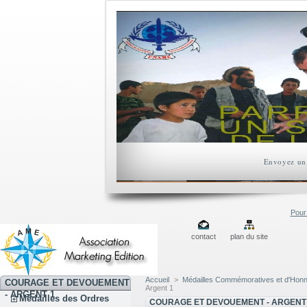
Envoyez un 
Pour 
contact
plan du site
Accueil
>
Médailles Commémoratives et d'Hon
COURAGE ET DEVOUEMENT
Argent 1
- ARGENT 1
Médailles des Ordres
COURAGE ET DEVOUEMENT - ARGENT