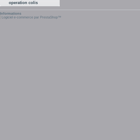
operation colis
Informations
Logiciel e-commerce par PrestaShop™