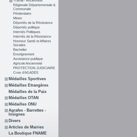
Travail - Ancienneté
Régionale Départementale &
Communale
Pénitentiaire
Mines
Déportés de la Résistance
Déportés politique
Internés Politiques
Internés de la Résistance
Honneur Santé et Affaires
Sociales
Bachelier
Enseignement
Assistance publique
Agricole Ancienneté
PROTECTION JUDICIAIRE
Croix d'AGADES
Médailles Sportives
Médailles Etrangères
Médailles de la Paix
Médailles OTAN
Médailles ONU
Agrafes - Barrettes -
Insignes
Divers
Articles de Mairies
La Boutique FNAME