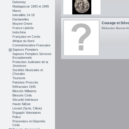
Dahomey
Madagascar 1883 et 1895
Maroc
Interalliée 14-18
Dardanelles
Courage et Dévo
Moyent Orient
France Libérée
Réduction Bronze A
Indochine
Française en Corée
Afrique du Nord
Commémorative Francaise
Sapeurs Pompiers
Sapeurs Pompiers Services
Exceptionnels
Protection Judiciaire de la
Jeunesse
Sociétés Musicales et
Chorales
Tourisme
Patriotes Proscrits
Réfractaire 1945
Blessés Militaires
Blessés Civils
Sécurité Intérieure
Haute Silésie
Levant (Syrie, Cilicie)
Engagés Volontaires
Police
Prisonniers et Déportés
Civils