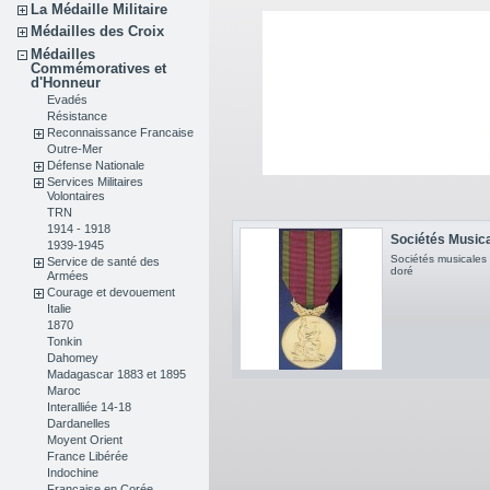
La Médaille Militaire
Médailles des Croix
Médailles
Commémoratives et
d'Honneur
Evadés
Résistance
Reconnaissance Francaise
Outre-Mer
Défense Nationale
Services Militaires
Volontaires
TRN
1914 - 1918
Sociétés Musical
1939-1945
Sociétés musicales
Service de santé des
doré
Armées
Courage et devouement
Italie
1870
Tonkin
Dahomey
Madagascar 1883 et 1895
Maroc
Interalliée 14-18
Dardanelles
Moyent Orient
France Libérée
Indochine
Française en Corée