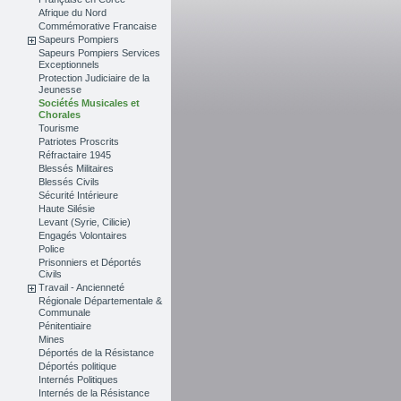
Afrique du Nord
Commémorative Francaise
Sapeurs Pompiers
Sapeurs Pompiers Services
Exceptionnels
Protection Judiciaire de la
Jeunesse
Sociétés Musicales et
Chorales
Tourisme
Patriotes Proscrits
Réfractaire 1945
Blessés Militaires
Blessés Civils
Sécurité Intérieure
Haute Silésie
Levant (Syrie, Cilicie)
Engagés Volontaires
Police
Prisonniers et Déportés
Civils
Travail - Ancienneté
Régionale Départementale &
Communale
Pénitentiaire
Mines
Déportés de la Résistance
Déportés politique
Internés Politiques
Internés de la Résistance