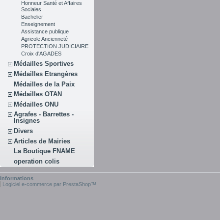
Honneur Santé et Affaires
Sociales
Bachelier
Enseignement
Assistance publique
Agricole Ancienneté
PROTECTION JUDICIAIRE
Croix d'AGADES
Médailles Sportives
Médailles Etrangères
Médailles de la Paix
Médailles OTAN
Médailles ONU
Agrafes - Barrettes -
Insignes
Divers
Articles de Mairies
La Boutique FNAME
operation colis
Informations
Logiciel e-commerce par PrestaShop™