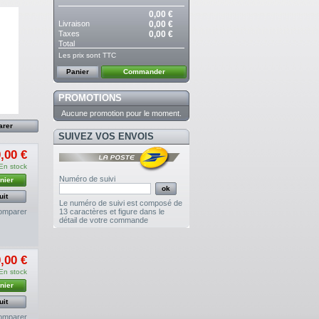
0,00 €
Livraison
0,00 €
Taxes
0,00 €
Total
Les prix sont TTC
Panier
Commander
PROMOTIONS
Aucune promotion pour le moment.
SUIVEZ VOS ENVOIS
,00 €
En stock
Numéro de suivi
nier
uit
Le numéro de suivi est composé de
omparer
13 caractères et figure dans le
détail de votre commande
,00 €
En stock
nier
uit
omparer