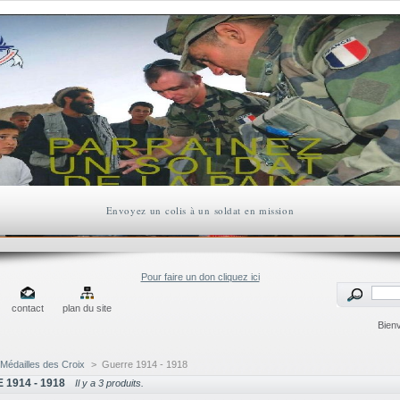
Envoyez un colis à un soldat en mission
Pour faire un don cliquez ici
contact
plan du site
Bien
Médailles des Croix
>
Guerre 1914 - 1918
1914 - 1918
Il y a 3 produits.