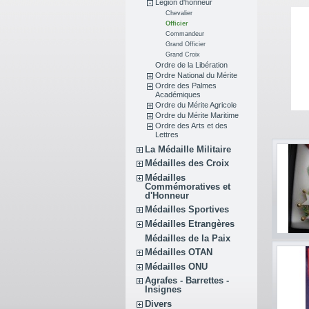
Légion d'honneur
Chevalier
Officier
Commandeur
Grand Officier
Grand Croix
Ordre de la Libération
Ordre National du Mérite
Ordre des Palmes
Académiques
Ordre du Mérite Agricole
Ordre du Mérite Maritime
Ordre des Arts et des
Lettres
La Médaille Militaire
Médailles des Croix
Médailles
Commémoratives et
d'Honneur
Médailles Sportives
Médailles Etrangères
Médailles de la Paix
Médailles OTAN
Médailles ONU
Agrafes - Barrettes -
Insignes
Divers