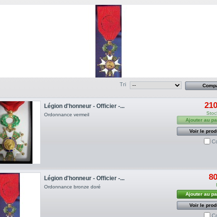
Tri
210
Légion d'honneur - Officier -...
Stoc
Ordonnance vermeil
Ajouter au pa
Voir le prod
C
80
Légion d'honneur - Officier -...
Ordonnance bronze doré
Ajouter au pa
Voir le prod
C