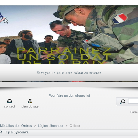
Envoyez un colis à un soldat en mission
Pour faire un don cliquez ici
contact
plan du site
Bien
Médailles des Ordres
>
Légion d'honneur
>
Officier
ER
Il y a 5 produits.