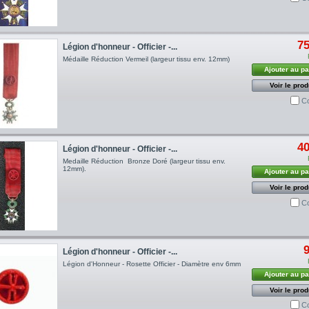
75
Légion d'honneur - Officier -...
Médaille Réduction Vermeil (largeur tissu env. 12mm)
Ajouter au pa
Voir le prod
C
40
Légion d'honneur - Officier -...
Medaille Réduction Bronze Doré (largeur tissu env.
12mm) .
Ajouter au pa
Voir le prod
C
9
Légion d'honneur - Officier -...
Légion d'Honneur - Rosette Officier - Diamètre env 6mm
Ajouter au pa
Voir le prod
C