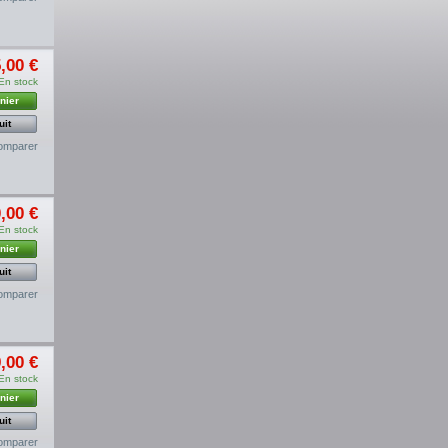
,00 €
En stock
nier
uit
omparer
,00 €
En stock
nier
uit
omparer
,00 €
En stock
nier
uit
omparer