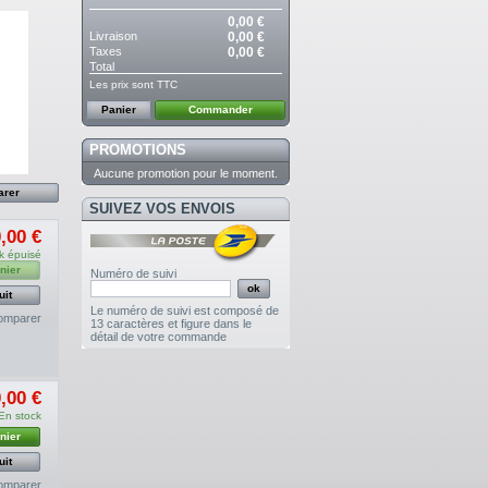
0,00 €
Livraison
0,00 €
Taxes
0,00 €
Total
Les prix sont TTC
Panier
Commander
PROMOTIONS
Aucune promotion pour le moment.
SUIVEZ VOS ENVOIS
,00 €
k épuisé
nier
Numéro de suivi
uit
Le numéro de suivi est composé de
omparer
13 caractères et figure dans le
détail de votre commande
,00 €
En stock
nier
uit
omparer