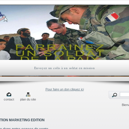
Envoyez un colis à un soldat en mission
Pour faire un don cliquez ici
contact
plan du site
Bien
TION MARKETING EDITION