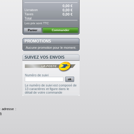
0,00 €
Livraison
0,00 €
Taxes
0,00 €
Total
Les prix sont TTC
Panier
Commander
PROMOTIONS
Aucune promotion pour le moment.
SUIVEZ VOS ENVOIS
Numéro de suivi
Le numéro de suivi est composé de
13 caractères et figure dans le
détail de votre commande
e adresse :
l)