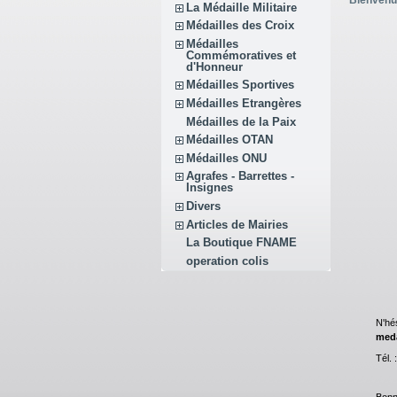
Bienvenu
La Médaille Militaire
Médailles des Croix
Médailles
Commémoratives et
d'Honneur
Médailles Sportives
Médailles Etrangères
Médailles de la Paix
Médailles OTAN
Médailles ONU
Agrafes - Barrettes -
Insignes
Divers
Articles de Mairies
La Boutique FNAME
operation colis
N'hé
meda
Tél.
Bonne